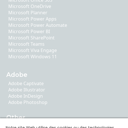
Microsoft OneDrive
Microsoft Planner
Microsoft Power Apps
Microsoft Power Automate
Microsoft Power BI
Microsoft SharePoint
Microsoft Teams
Microsoft Viva Engage
Microsoft Windows 11
Adobe
Adobe Captivate
Adobe Illustrator
Adobe InDesign
Adobe Photoshop
Other
AI Literacy
Notre site Web utilise des cookies ou des technologies