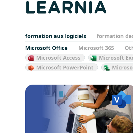
formation aux logiciels
formation de
Microsoft Office
Microsoft 365
Ot
Microsoft Access
Microsoft Ex
Microsoft PowerPoint
Microso