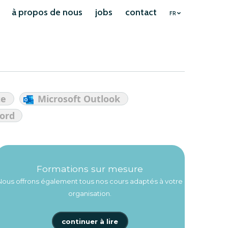
à propos de nous
jobs
contact
FR
te
Microsoft Outlook
ord
Formations sur mesure
Nous offrons également tous nos cours adaptés à votre
organisation.
continuer à lire