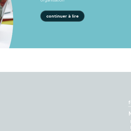
organisation
continuer à lire
f