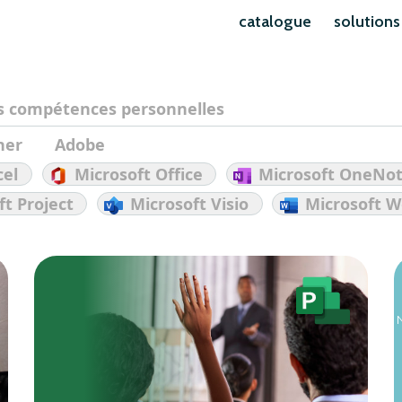
catalogue
solutions
s compétences personnelles
her
Adobe
cel
Microsoft Office
Microsoft OneNo
ft Project
Microsoft Visio
Microsoft W