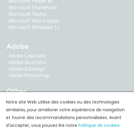
Microsoft Power BI
Microsoft SharePoint
Microsoft Teams
Microsoft Viva Engage
Microsoft Windows 11
Adobe
Adobe Captivate
Adobe Illustrator
Adobe InDesign
Adobe Photoshop
Other
AI Literacy
Notre site Web utilise des cookies ou des technologies
ChatGPT
similaires, pour améliorer votre expérience de navigation
Google Apps
et fournir des recommandations personnalisées. Avant
d'accepter, vous pouvez lire notre
Politique de cookies
Formation des compétences personnelles