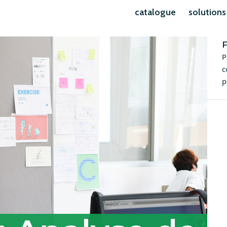
catalogue
solutions
F
P
c
p