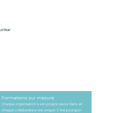
ousYear
Formations sur mesure
Chaque organisation a son propre savoir-faire, et
chaque collaborateur est unique. C'est pourquoi