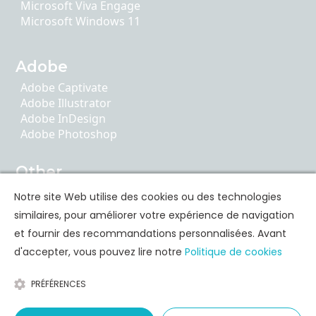
Microsoft Viva Engage
Microsoft Windows 11
Adobe
Adobe Captivate
Adobe Illustrator
Adobe InDesign
Adobe Photoshop
Other
AI Literacy
Notre site Web utilise des cookies ou des technologies
ChatGPT
similaires, pour améliorer votre expérience de navigation
Google Apps
et fournir des recommandations personnalisées. Avant
d'accepter, vous pouvez lire notre
Politique de cookies
Formation des compétences personnelles
PRÉFÉRENCES
Communication
Leadership & Coaching