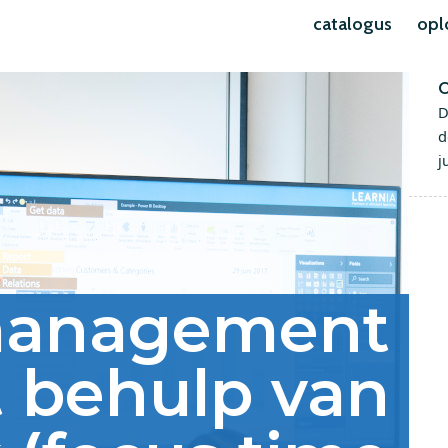
catalogus
opl
O
D
d
j
management
 behulp van