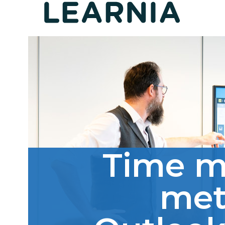
Time 
met