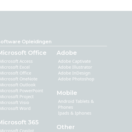
Software Opleidingen
Microsoft Office
Adobe
Microsoft Access
Adobe Captivate
Microsoft Excel
Adobe Illustrator
Microsoft Office
Adobe InDesign
Microsoft OneNote
Adobe Photoshop
Microsoft Outlook
Microsoft PowerPoint
Mobile
Microsoft Project
Android Tablets &
Microsoft Visio
Phones
Microsoft Word
Ipads & Iphones
Microsoft 365
Other
Microsoft Copilot