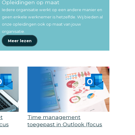
Opleidingen op maat
Iedere organisatie werkt op een andere manier en
geen enkele werknemer is hetzelfde. Wij bieden al
onze opleidingen ook op maat van jouw
organisatie.
Meer lezen
t
Time management
ocus
toegepast in Outlook (focus
Outlook)