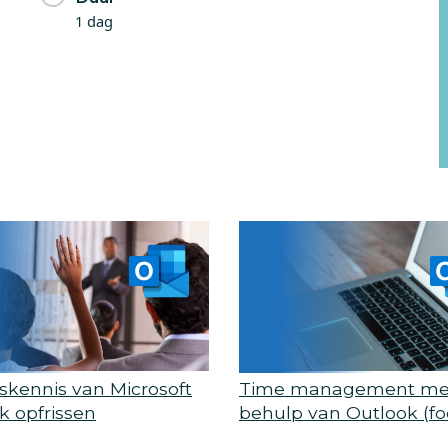
1 dag
iskennis van Microsoft
Time management me
k opfrissen
behulp van Outlook (f
time management)