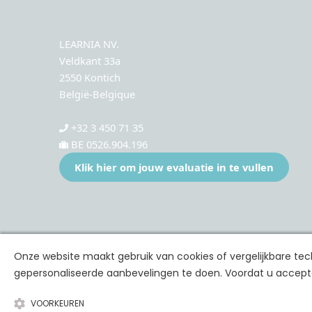
LEARNIA NV.
Veldkant 33a
2550 Kontich
België-Belgique
+32 3 450 71 35
BE 0526.904.196
Klik hier om jouw evaluatie in te vullen
Onze website maakt gebruik van cookies of vergelijkbare t
gepersonaliseerde aanbevelingen te doen. Voordat u accepte
VOORKEUREN