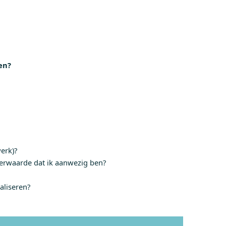
en?
erk)?
eerwaarde dat ik aanwezig ben?
aliseren?