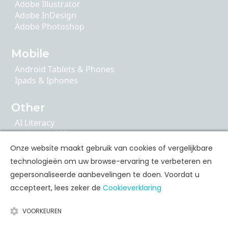
Adobe Illustrator
Adobe InDesign
Adobe Photoshop
Mobile
Android Tablets & Phones
Ipads & Iphones
Other
AI Literacy
Articulate 360
ChatGPT
Onze website maakt gebruik van cookies of vergelijkbare
Cybersecurity
technologieën om uw browse-ervaring te verbeteren en
Google Apps
gepersonaliseerde aanbevelingen te doen. Voordat u
accepteert, lees zeker de
Cookieverklaring
Personal Skills Opleidingen
VOORKEUREN
Communication
Leadership & Coaching