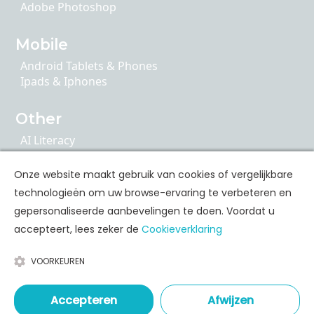
Adobe Photoshop
Mobile
Android Tablets & Phones
Ipads & Iphones
Other
AI Literacy
Articulate 360
ChatGPT
Onze website maakt gebruik van cookies of vergelijkbare
Cybersecurity
technologieën om uw browse-ervaring te verbeteren en
Google Apps
gepersonaliseerde aanbevelingen te doen. Voordat u
accepteert, lees zeker de
Cookieverklaring
Personal Skills Opleidingen
VOORKEUREN
Communication
Leadership & Coaching
Time & Stress Management
Accepteren
Afwijzen