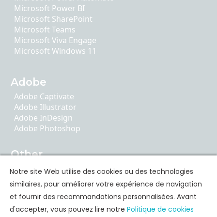
Microsoft Power BI
Microsoft SharePoint
Microsoft Teams
Microsoft Viva Engage
Microsoft Windows 11
Adobe
Adobe Captivate
Adobe Illustrator
Adobe InDesign
Adobe Photoshop
Other
AI Literacy
Notre site Web utilise des cookies ou des technologies
ChatGPT
similaires, pour améliorer votre expérience de navigation
Google Apps
et fournir des recommandations personnalisées. Avant
d'accepter, vous pouvez lire notre
Politique de cookies