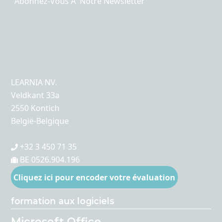
Abonnez-Vous Ã Notre Newsletter
LEARNIA NV.
Veldkant 33a
2550 Kontich
België-Belgique
+32 3 450 71 35
BE 0526.904.196
Cliquez ici pour encoder votre évaluation
formation aux logiciels
Microsoft Office