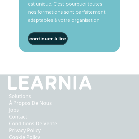
est unique. C'est pourquoi toutes
nos formations sont parfaitement
adaptables à votre organisation
continuer à lire
Solutions
À Propos De Nous
Jobs
Contact
Conditions De Vente
Privacy Policy
Cookie Policy