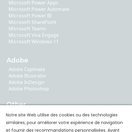
Microsoft Power Apps
Microsoft Power Automate
Microsoft Power BI
Microsoft SharePoint
Microsoft Teams
Microsoft Viva Engage
Microsoft Windows 11
Adobe
Adobe Captivate
Adobe Illustrator
Adobe InDesign
Adobe Photoshop
Other
AI Literacy
Notre site Web utilise des cookies ou des technologies
ChatGPT
similaires, pour améliorer votre expérience de navigation
Google Apps
et fournir des recommandations personnalisées. Avant