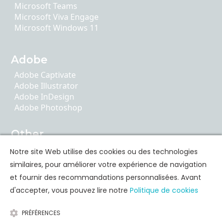
Microsoft Teams
Microsoft Viva Engage
Microsoft Windows 11
Adobe
Adobe Captivate
Adobe Illustrator
Adobe InDesign
Adobe Photoshop
Other
AI Literacy
Notre site Web utilise des cookies ou des technologies
ChatGPT
similaires, pour améliorer votre expérience de navigation
Google Apps
et fournir des recommandations personnalisées. Avant
d'accepter, vous pouvez lire notre
Politique de cookies
Formation des compétences personnelles
PRÉFÉRENCES
Communication