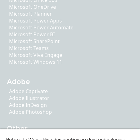
Microsoft OneDrive
Microsoft Planner
Microsoft Power Apps
Microsoft Power Automate
Microsoft Power BI
Microsoft SharePoint
Microsoft Teams
Microsoft Viva Engage
Microsoft Windows 11
Adobe
Adobe Captivate
Adobe Illustrator
Adobe InDesign
Adobe Photoshop
Other
AI Literacy
Notre site Web utilise des cookies ou des technologies