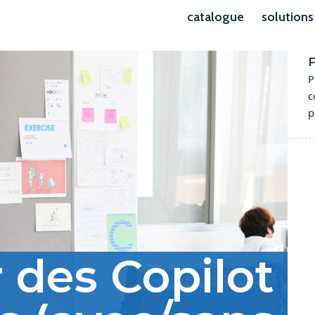
catalogue
solutions
F
P
c
p
 des Copilot