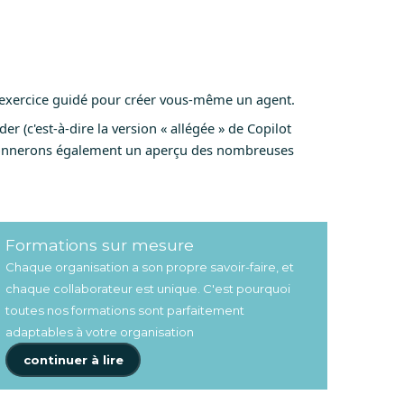
 exercice guidé pour créer vous-même un agent.
der (c'est-à-dire la version « allégée » de Copilot
 donnerons également un aperçu des nombreuses
Formations sur mesure
Chaque organisation a son propre savoir-faire, et
chaque collaborateur est unique. C'est pourquoi
toutes nos formations sont parfaitement
adaptables à votre organisation
continuer à lire