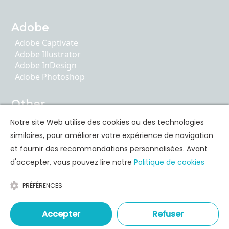
Adobe
Adobe Captivate
Adobe Illustrator
Adobe InDesign
Adobe Photoshop
Other
AI Literacy
Notre site Web utilise des cookies ou des technologies
ChatGPT
similaires, pour améliorer votre expérience de navigation
Google Apps
et fournir des recommandations personnalisées. Avant
d'accepter, vous pouvez lire notre
Politique de cookies
Formation des compétences personnelles
PRÉFÉRENCES
Communication
Leadership & Coaching
Time & Stress Management
Accepter
Refuser