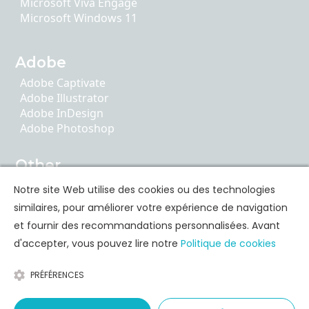
Microsoft Viva Engage
Microsoft Windows 11
Adobe
Adobe Captivate
Adobe Illustrator
Adobe InDesign
Adobe Photoshop
Other
AI Literacy
Notre site Web utilise des cookies ou des technologies
ChatGPT
similaires, pour améliorer votre expérience de navigation
Google Apps
et fournir des recommandations personnalisées. Avant
d'accepter, vous pouvez lire notre
Politique de cookies
Formation des compétences personnelles
PRÉFÉRENCES
Communication
Leadership & Coaching