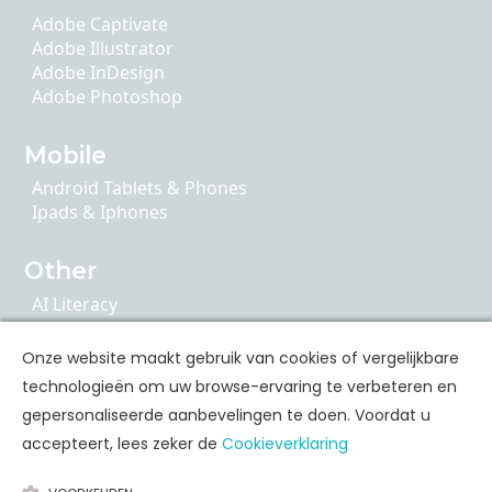
Adobe Captivate
Adobe Illustrator
Adobe InDesign
Adobe Photoshop
Mobile
Android Tablets & Phones
Ipads & Iphones
Other
AI Literacy
Articulate 360
ChatGPT
Onze website maakt gebruik van cookies of vergelijkbare
Cybersecurity
technologieën om uw browse-ervaring te verbeteren en
Google Apps
gepersonaliseerde aanbevelingen te doen. Voordat u
accepteert, lees zeker de
Cookieverklaring
Personal Skills Opleidingen