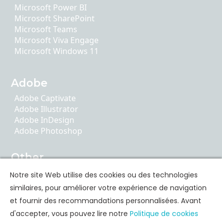
Microsoft Power BI
Microsoft SharePoint
Microsoft Teams
Microsoft Viva Engage
Microsoft Windows 11
Adobe
Adobe Captivate
Adobe Illustrator
Adobe InDesign
Adobe Photoshop
Other
AI Literacy
Notre site Web utilise des cookies ou des technologies
ChatGPT
similaires, pour améliorer votre expérience de navigation
Google Apps
et fournir des recommandations personnalisées. Avant
d'accepter, vous pouvez lire notre
Politique de cookies