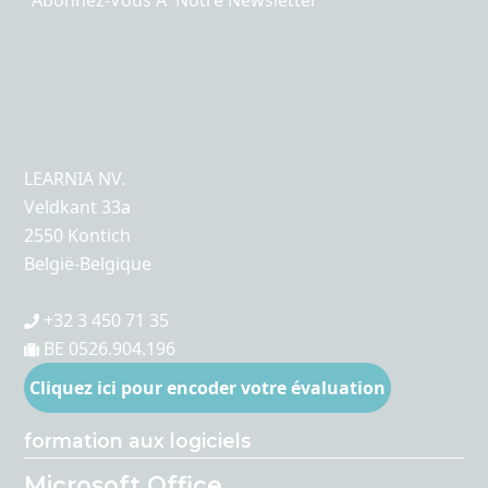
Abonnez-Vous Ã Notre Newsletter
LEARNIA NV.
Veldkant 33a
2550 Kontich
België-Belgique
+32 3 450 71 35
BE 0526.904.196
Cliquez ici pour encoder votre évaluation
formation aux logiciels
Microsoft Office