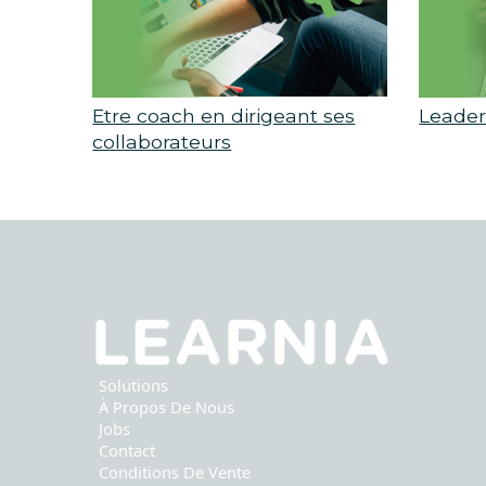
Etre coach en dirigeant ses
Leader
collaborateurs
Solutions
À Propos De Nous
Jobs
Contact
Conditions De Vente