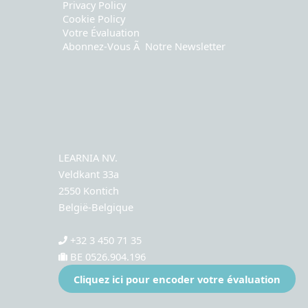
Privacy Policy
Cookie Policy
Votre Évaluation
Abonnez-Vous Ã Notre Newsletter
LEARNIA NV.
Veldkant 33a
2550 Kontich
België-Belgique
+32 3 450 71 35
BE 0526.904.196
Cliquez ici pour encoder votre évaluation