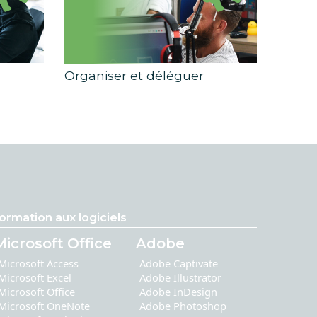
Organiser et déléguer
ormation aux logiciels
Microsoft Office
Adobe
Microsoft Access
Adobe Captivate
Microsoft Excel
Adobe Illustrator
Microsoft Office
Adobe InDesign
Microsoft OneNote
Adobe Photoshop