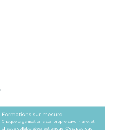
i
Formations sur mesure
Chaque organisation a son propre savoir-faire, et
chaque collaborateur est unique. C'est pourquoi