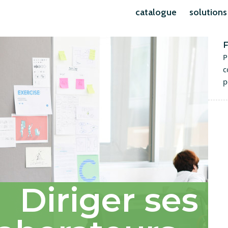
catalogue
solutions
F
P
c
p
Diriger ses