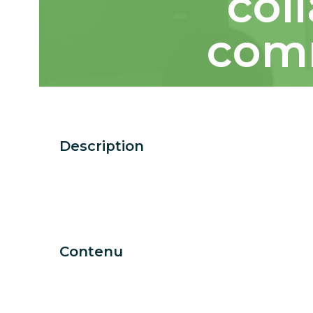
col
comm
Description
Contenu