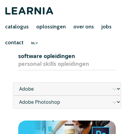
catalogus
oplossingen
over ons
jobs
contact
NL
software opleidingen
personal skills opleidingen