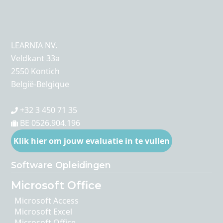
LEARNIA NV.
Veldkant 33a
2550 Kontich
België-Belgique
+32 3 450 71 35
BE 0526.904.196
Klik hier om jouw evaluatie in te vullen
Software Opleidingen
Microsoft Office
Microsoft Access
Microsoft Excel
Microsoft Office