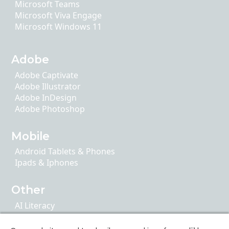
Microsoft Teams
Microsoft Viva Engage
Microsoft Windows 11
Adobe
Adobe Captivate
Adobe Illustrator
Adobe InDesign
Adobe Photoshop
Mobile
Android Tablets & Phones
Ipads & Iphones
Other
AI Literacy
Articulate 360
ChatGPT