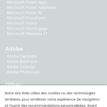
Microsoft Power Apps
Microsoft Power Automate
Microsoft Power BI
Microsoft SharePoint
Microsoft Teams
Microsoft Viva Engage
Microsoft Windows 11
Adobe
Adobe Captivate
Adobe Illustrator
Adobe InDesign
Adobe Photoshop
Other
AI Literacy
Notre site Web utilise des cookies ou des technologies
ChatGPT
similaires, pour améliorer votre expérience de navigation
Google Apps
et fournir des recommandations personnalisées. Avant