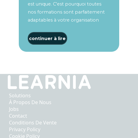
est unique. C'est pourquoi toutes
nos formations sont parfaitement
adaptables à votre organisation
continuer à lire
Solutions
À Propos De Nous
Jobs
Contact
Conditions De Vente
Privacy Policy
Cookie Policy