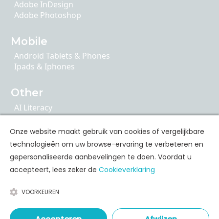
Adobe InDesign
Adobe Photoshop
Mobile
Android Tablets & Phones
Ipads & Iphones
Other
AI Literacy
Articulate 360
ChatGPT
Onze website maakt gebruik van cookies of vergelijkbare
Cybersecurity
technologieën om uw browse-ervaring te verbeteren en
Google Apps
gepersonaliseerde aanbevelingen te doen. Voordat u
accepteert, lees zeker de
Cookieverklaring
Personal Skills Opleidingen
VOORKEUREN
Communication
Leadership & Coaching
Time & Stress Management