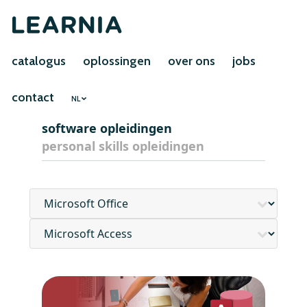
catalogus
oplossingen
over ons
jobs
contact
NL
software opleidingen
personal skills opleidingen