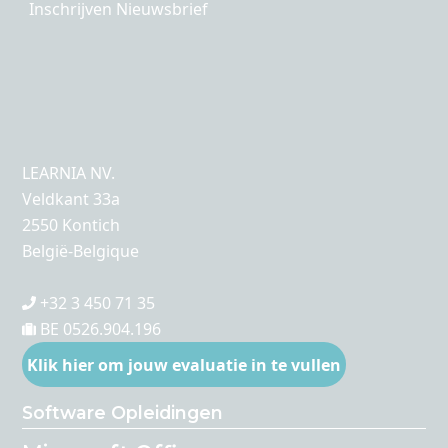
Inschrijven Nieuwsbrief
LEARNIA NV.
Veldkant 33a
2550 Kontich
België-Belgique
+32 3 450 71 35
BE 0526.904.196
Klik hier om jouw evaluatie in te vullen
Software Opleidingen