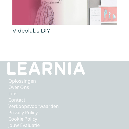
Videolabs DIY
Oplossingen
Over Ons
Jobs
Contact
Verkoopsvoorwaarden
Privacy Policy
Cookie Policy
Jouw Evaluatie