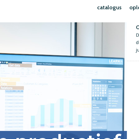
catalogus
opl
O
D
d
j