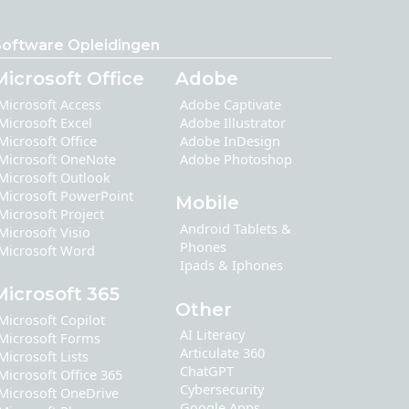
Software Opleidingen
Microsoft Office
Adobe
Microsoft Access
Adobe Captivate
Microsoft Excel
Adobe Illustrator
Microsoft Office
Adobe InDesign
Microsoft OneNote
Adobe Photoshop
Microsoft Outlook
Microsoft PowerPoint
Mobile
Microsoft Project
Android Tablets &
Microsoft Visio
Phones
Microsoft Word
Ipads & Iphones
Microsoft 365
Other
Microsoft Copilot
AI Literacy
Microsoft Forms
Articulate 360
Microsoft Lists
ChatGPT
Microsoft Office 365
Cybersecurity
Microsoft OneDrive
Google Apps