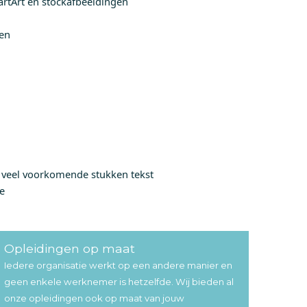
tArt en stockafbeeldingen
len
veel voorkomende stukken tekst
e
Opleidingen op maat
Iedere organisatie werkt op een andere manier en
geen enkele werknemer is hetzelfde. Wij bieden al
onze opleidingen ook op maat van jouw