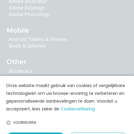
Adobe Illustrator
Adobe InDesign
Adobe Photoshop
Mobile
Android Tablets & Phones
Ipads & Iphones
Other
AI Literacy
Articulate 360
ChatGPT
Onze website maakt gebruik van cookies of vergelijkbare
Cybersecurity
technologieën om uw browse-ervaring te verbeteren en
Google Apps
gepersonaliseerde aanbevelingen te doen. Voordat u
accepteert, lees zeker de
Cookieverklaring
Personal Skills Opleidingen
VOORKEUREN
Communication
Leadership & Coaching